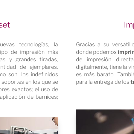
set
Im
evas tecnologías, la
Gracias a su versatil
tipo de impresión más
donde podemos
impri
s y grandes tiradas,
de impresión direc
ntidad de ejemplares.
digitalmente, tiene la v
o son: los indefinidos
es más barato. Tambié
 soportes en los que se
para la entrega de los
t
ores exactos; el uso de
aplicación de barnices;