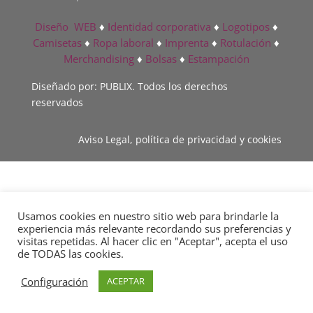
Diseño WEB
♦
Identidad corporativa
♦
Logotipos
♦
Camisetas
♦
Ropa laboral
♦
Imprenta
♦
Rotulación
♦
Merchandising
♦
Bolsas
♦
Estampación
Diseñado por: PUBLIX. Todos los derechos
reservados
Aviso Legal, política de privacidad y cookies
Usamos cookies en nuestro sitio web para brindarle la
experiencia más relevante recordando sus preferencias y
visitas repetidas. Al hacer clic en "Aceptar", acepta el uso
de TODAS las cookies.
Configuración
ACEPTAR